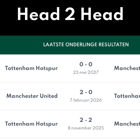
Head 2 Head
LAATSTE ONDERLINGE RESULTATEN
0 - 0
Tottenham Hotspur
Manchest
23 mei 2027
2 - 0
Manchester United
Tottenha
7 februari 2026
2 - 2
Tottenham Hotspur
Manchest
8 november 2025