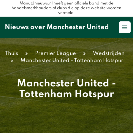
Manutdnieuws.nl heeft geen officiële band met de
handelsmerkhouders of clubs die op deze website worden
vermeld.
Nieuws over Manchester United
Op
Thuis
»
Premier League
»
Wedstrijden
»
Manchester United - Tottenham Hotspur
Manchester United -
Tottenham Hotspur