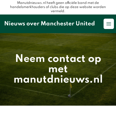
Manutdnieuws.nl heeft geen officiële band met de
handelsmerkhouders of clubs die op deze website worden
vermeld.
Nieuws over Manchester United
Op
Neem contact op
met
manutdnieuws.nl