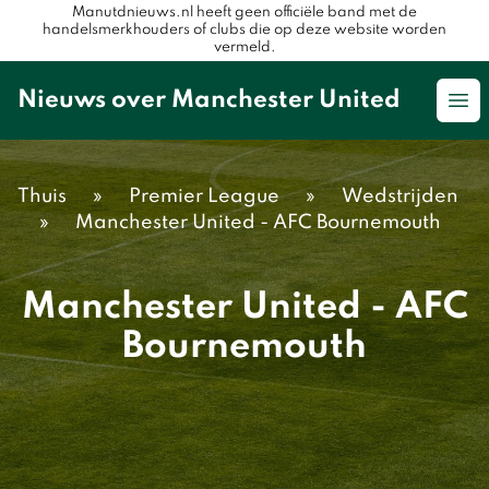
Manutdnieuws.nl heeft geen officiële band met de
handelsmerkhouders of clubs die op deze website worden
vermeld.
Nieuws over Manchester United
Op
Thuis
»
Premier League
»
Wedstrijden
»
Manchester United - AFC Bournemouth
Manchester United - AFC
Bournemouth