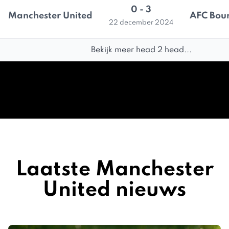
0 - 3
Manchester United
AFC Bou
22 december 2024
Bekijk meer head 2 head...
Laatste Manchester
United nieuws