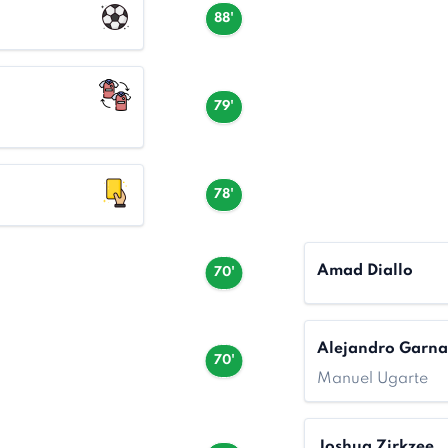
88'
79'
78'
Amad Diallo
70'
Alejandro Garn
70'
Manuel Ugarte
Joshua Zirkzee