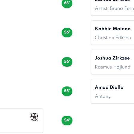
63'
Assist: Bruno Fer
Kobbie Mainoo
56'
Christian Eriksen
Joshua Zirkzee
56'
Rasmus Højlund
Amad Diallo
55'
Antony
54'