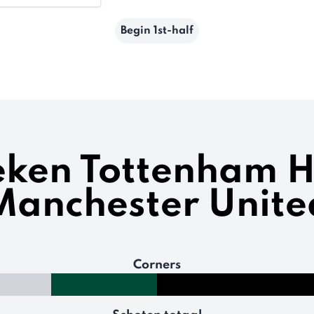
Begin 1st-half
ieken Tottenham H
Manchester Unite
Corners