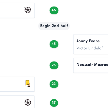
46'
Begin 2nd-half
Jonny Evans
45'
Victor Lindelöf
Noussair Mazrao
25'
23'
15'