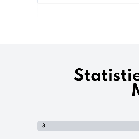
Statist
3