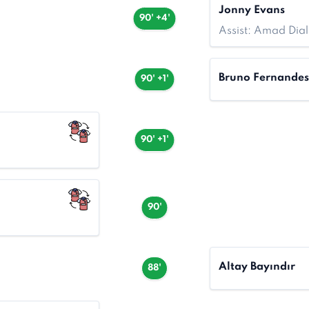
Jonny Evans
90' +4'
Assist: Amad Dial
Bruno Fernandes
90' +1'
90' +1'
90'
Altay Bayındır
88'