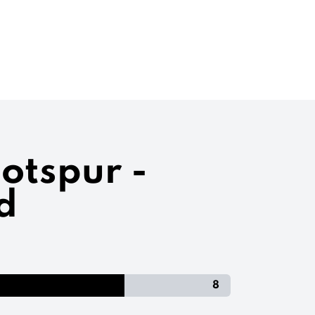
otspur -
d
8