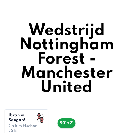
Wedstrijd
Nottingham
Forest -
Manchester
United
Ibrahim
Sangaré
90' +2'
Callum Hudson-
Odoi