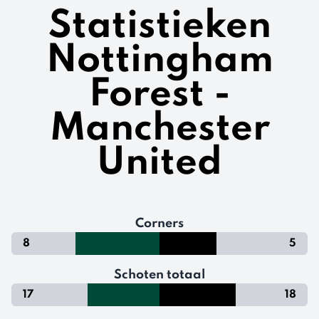
Statistieken
Nottingham
Forest -
Manchester
United
Corners
8
5
Schoten totaal
17
18