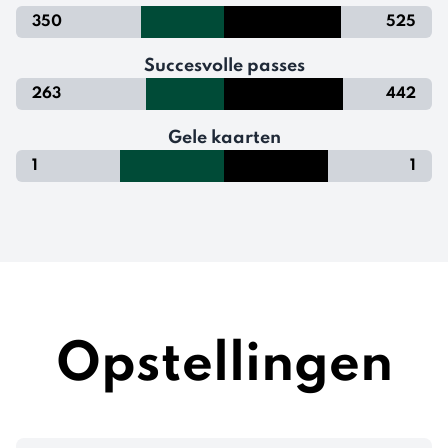
350
525
Succesvolle passes
263
442
Gele kaarten
1
1
Opstellingen