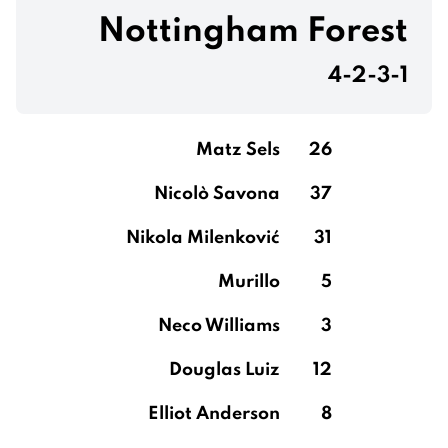
Nottingham Forest
4-2-3-1
Matz Sels
26
Nicolò Savona
37
Nikola Milenković
31
Murillo
5
Neco Williams
3
Douglas Luiz
12
Elliot Anderson
8