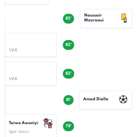
Noussair
85'
Mazraoui
82'
VAR
82'
VAR
Amad Diallo
81'
Taiwo Awoniyi
78'
Igor Jesus