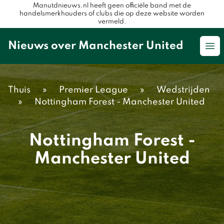
Manutdnieuws.nl heeft geen officiële band met de
handelsmerkhouders of clubs die op deze website worden
vermeld.
Nieuws over Manchester United
Op
Thuis
»
Premier League
»
Wedstrijden
»
Nottingham Forest - Manchester United
Nottingham Forest -
Manchester United