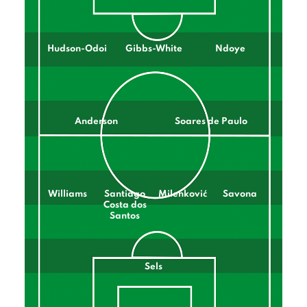
Hudson-Odoi
Gibbs-White
Ndoye
Anderson
Soares de Paulo
Williams
Santiago
Milenković
Savona
Costa dos
Santos
Sels