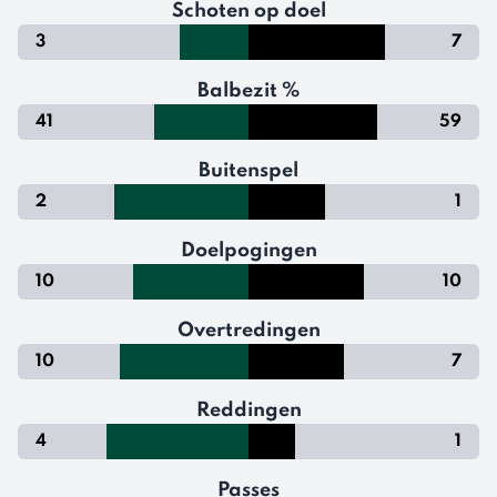
Schoten op doel
3
7
Balbezit %
41
59
Buitenspel
2
1
Doelpogingen
10
10
Overtredingen
10
7
Reddingen
4
1
Passes