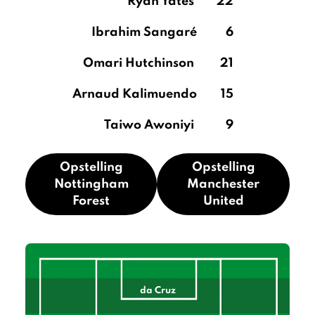
Ryan Yates
22
Ibrahim Sangaré
6
Omari Hutchinson
21
Arnaud Kalimuendo
15
Taiwo Awoniyi
9
Opstelling
Opstelling
Nottingham
Manchester
Forest
United
da Cruz