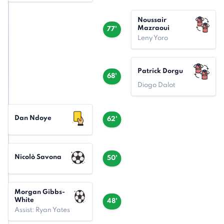
Noussair
Mazraoui
77'
Leny Yoro
Patrick Dorgu
68'
Diogo Dalot
Dan Ndoye
62'
Nicolò Savona
50'
Morgan Gibbs-
White
48'
Assist: Ryan Yates