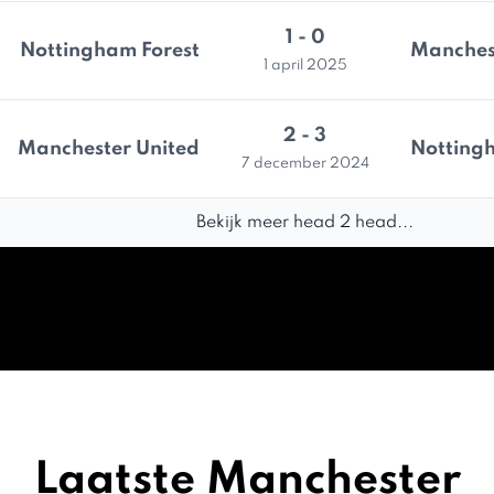
1 - 0
Nottingham Forest
Manches
1 april 2025
2 - 3
Manchester United
Notting
7 december 2024
Bekijk meer head 2 head...
Laatste Manchester