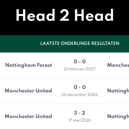
Head 2 Head
LAATSTE ONDERLINGE RESULTATEN
0 - 0
Nottingham Forest
Manches
20 februari 2027
0 - 0
Manchester United
Notting
26 december 2026
3 - 2
Manchester United
Notting
17 mei 2026