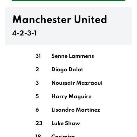
Manchester United
4-2-3-1
31
Senne Lammens
2
Diogo Dalot
3
Noussair Mazraoui
5
Harry Maguire
6
Lisandro Martínez
23
Luke Shaw