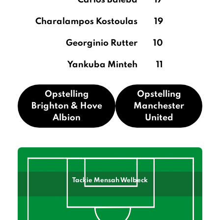
Carlos Baleba
17
Charalampos Kostoulas
19
Georginio Rutter
10
Yankuba Minteh
11
Opstelling
Opstelling
Brighton & Hove
Manchester
Albion
United
Tackie Mensah Welbeck