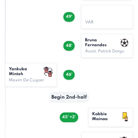
49'
VAR
Bruno
Fernandes
48'
Assist: Patrick Dorgu
Yankuba
Minteh
46'
Maxim De Cuyper
Begin 2nd-half
Kobbie
45' +3'
Mainoo