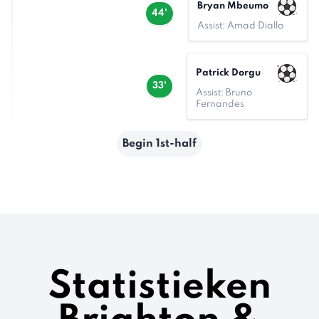
Bryan Mbeumo
44'
Assist: Amad Diallo
Patrick Dorgu
33'
Assist: Bruno
Fernandes
Begin 1st-half
Statistieken