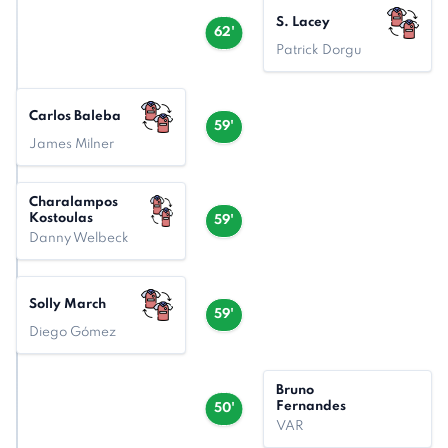
S. Lacey
62'
Patrick Dorgu
Carlos Baleba
59'
James Milner
Charalampos
Kostoulas
59'
Danny Welbeck
Solly March
59'
Diego Gómez
Bruno
Fernandes
50'
VAR