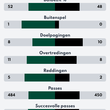
Balbezit %
52
48
Buitenspel
1
0
Doelpogingen
8
10
Overtredingen
11
8
Reddingen
5
2
Passes
484
450
Succesvolle passes