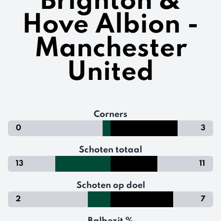
Brighton &
Hove Albion -
Manchester
United
Corners
0
3
Schoten totaal
13
11
Schoten op doel
2
7