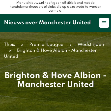
Manutdnieuws.nl heeft geen officiële band met de
handelsmerkhouders of clubs die op deze website worden
vermeld.
Nieuws over Manchester United
Op
Thuis
»
Premier League
»
Wedstrijden
»
Brighton & Hove Albion - Manchester
United
Brighton & Hove Albion -
Manchester United