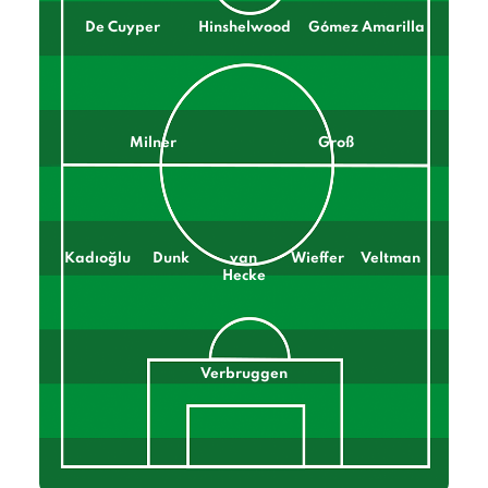
De Cuyper
Hinshelwood
Gómez Amarilla
Milner
Groß
Kadıoğlu
Dunk
van
Wieffer
Veltman
Hecke
Verbruggen