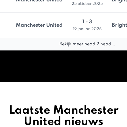
Manchester United
Brigh
25 oktober 2025
1 - 3
Manchester United
Brigh
19 januari 2025
Bekijk meer head 2 head...
Laatste Manchester
United nieuws