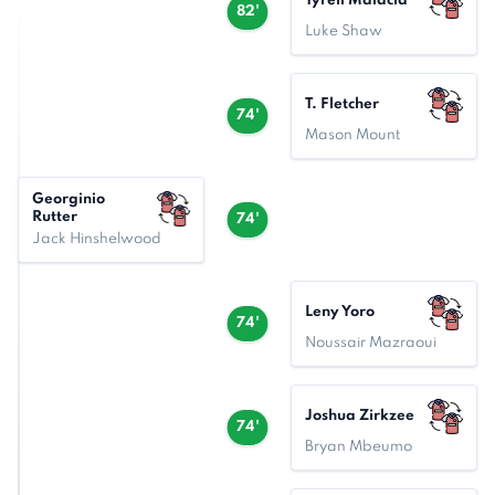
Tyrell Malacia
82'
Luke Shaw
T. Fletcher
74'
Mason Mount
Georginio
Rutter
74'
Jack Hinshelwood
Leny Yoro
74'
Noussair Mazraoui
Joshua Zirkzee
74'
Bryan Mbeumo