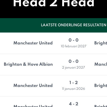
Head 2 Head
LAATSTE ONDERLINGE RESULTATEN
0 - 0
Manchester United
Brigh
10 februari 2027
0 - 0
Brighton & Hove Albion
Manch
2 januari 2027
1 - 2
Manchester United
Brigh
11 januari 2026
4 - 2