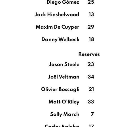
Diego Gómez
25
Jack Hinshelwood
13
Maxim De Cuyper
29
Danny Welbeck
18
Reserves
Jason Steele
23
Joël Veltman
34
Olivier Boscagli
21
Matt O'Riley
33
Solly March
7