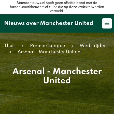
Manutdnieuws.nl heeft geen officiële band met de
handelsmerkhouders of clubs die op deze website worden
vermeld.
Nieuws over Manchester United
Op
Thuis
»
Premier League
»
Wedstrijden
»
Arsenal - Manchester United
Arsenal - Manchester
United