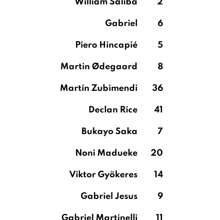
William Saliba
2
Gabriel
6
Piero Hincapié
5
Martin Ødegaard
8
Martín Zubimendi
36
Declan Rice
41
Bukayo Saka
7
Noni Madueke
20
Viktor Gyökeres
14
Gabriel Jesus
9
Gabriel Martinelli
11