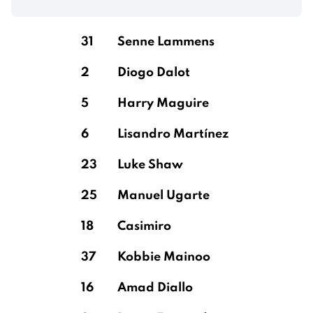
Hincapié
dos
Saliba
White
Timber
Reyna
Santos
Magalhães
31
Senne Lammens
2
Diogo Dalot
Raya Martin
5
Harry Maguire
6
Lisandro Martínez
23
Luke Shaw
25
Manuel Ugarte
18
Casimiro
37
Kobbie Mainoo
16
Amad Diallo