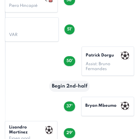
58'
Piero Hincapié
51'
VAR
Patrick Dorgu
50'
Assist: Bruno
Fernandes
Begin 2nd-half
Bryan Mbeumo
37'
Lisandro
Martínez
29'
Eigen goal