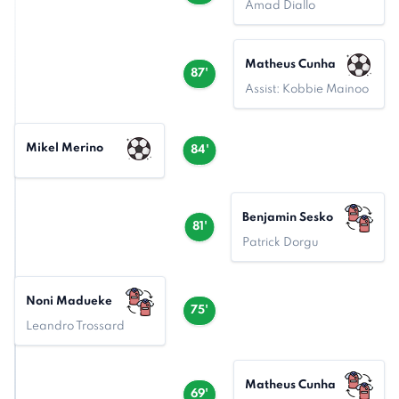
Amad Diallo
Matheus Cunha
87'
Assist: Kobbie Mainoo
Mikel Merino
84'
Benjamin Sesko
81'
Patrick Dorgu
Noni Madueke
75'
Leandro Trossard
Matheus Cunha
69'