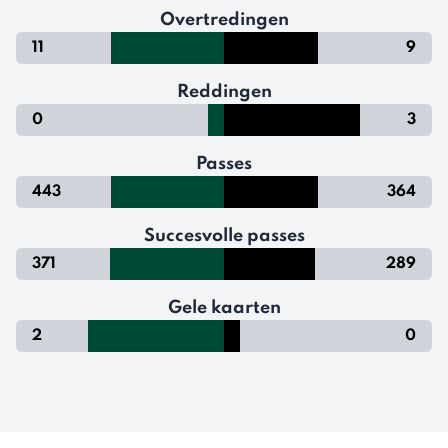
Overtredingen
11
9
Reddingen
0
3
Passes
443
364
Succesvolle passes
371
289
Gele kaarten
2
0