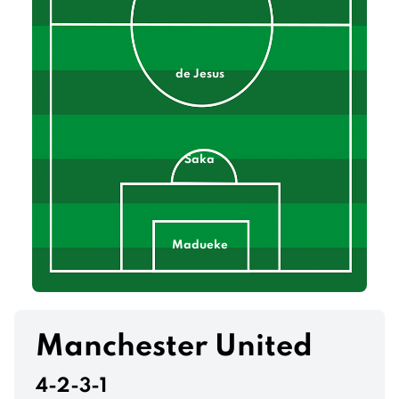
de Jesus
Saka
Madueke
Rice
Zubimendi
Ødegaard
Manchester United
Ibáñez
4-2-3-1