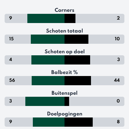
Corners
9
2
Schoten totaal
15
10
Schoten op doel
4
3
Balbezit %
56
44
Buitenspel
3
0
Doelpogingen
9
8