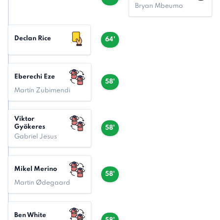
Bryan Mbeumo
Declan Rice
64'
Eberechi Eze
58'
Martín Zubimendi
Viktor
Gyökeres
58'
Gabriel Jesus
Mikel Merino
58'
Martin Ødegaard
Ben White