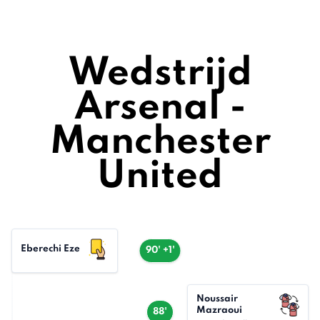
Wedstrijd
Arsenal -
Manchester
United
Eberechi Eze
90' +1'
Noussair
Mazraoui
88'