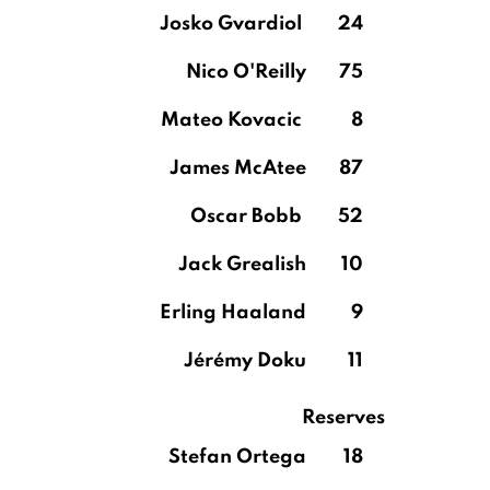
Josko Gvardiol
24
Nico O'Reilly
75
Mateo Kovacic
8
James McAtee
87
Oscar Bobb
52
Jack Grealish
10
Erling Haaland
9
Jérémy Doku
11
Reserves
Stefan Ortega
18