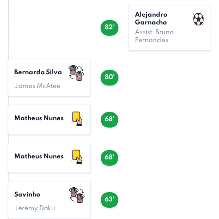
Alejandro
Garnacho
82'
Assist: Bruno
Fernandes
Bernardo Silva
80'
James McAtee
Matheus Nunes
68'
Matheus Nunes
68'
Savinho
63'
Jérémy Doku