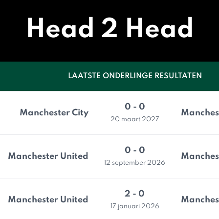
Head 2 Head
LAATSTE ONDERLINGE RESULTATEN
0 - 0
Manchester City
Manchest
20 maart 2027
0 - 0
Manchester United
Manchest
12 september 2026
2 - 0
Manchester United
Manchest
17 januari 2026