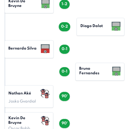
Kevin De
1-2
Bruyne
Diogo Dalot
0-2
Bernardo Silva
0-1
Bruno
0-1
Fernandes
Nathan Aké
90'
Josko Gvardiol
Kevin De
Bruyne
90'
Oscar Bobb