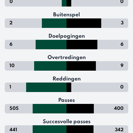
0
0
Buitenspel
2
3
Doelpogingen
6
6
Overtredingen
10
9
Reddingen
1
0
Passes
505
400
Succesvolle passes
441
342