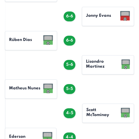
Jonny Evans
6-6
Rúben Dias
6-6
Lisandro
5-6
Martínez
Matheus Nunes
5-5
Scott
4-5
McTominay
Ederson
4-4