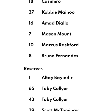
18
Casimiro
37
Kobbie Mainoo
16
Amad Diallo
7
Mason Mount
10
Marcus Rashford
8
Bruno Fernandes
Reserves
1
Altay Bayındır
65
Toby Collyer
43
Toby Collyer
39
Scott McTominay