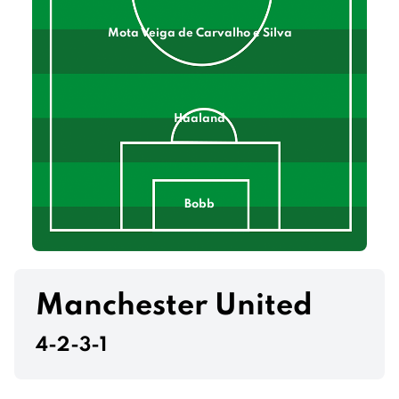
Mota Veiga de Carvalho e Silva
Haaland
Bobb
Mcatee
Kovačić
De Bruyne
O'Reilly
Manchester United
4-2-3-1
Gvardiol
Santos Gato
Akanji
Lewis
Alves Dias