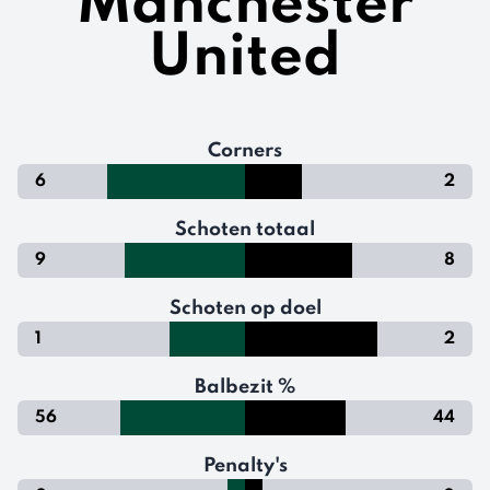
Manchester
United
Corners
6
2
Schoten totaal
9
8
Schoten op doel
1
2
Balbezit %
56
44
Penalty's