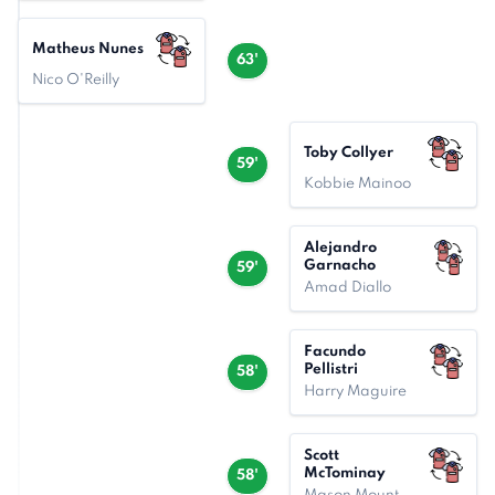
Matheus Nunes
63'
Nico O'Reilly
Toby Collyer
59'
Kobbie Mainoo
Alejandro
Garnacho
59'
Amad Diallo
Facundo
Pellistri
58'
Harry Maguire
Scott
McTominay
58'