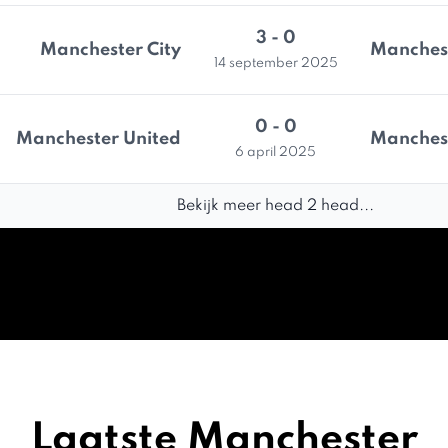
3 - 0
Manchester City
Manchest
14 september 2025
0 - 0
Manchester United
Manchest
6 april 2025
Bekijk meer head 2 head...
Laatste Manchester