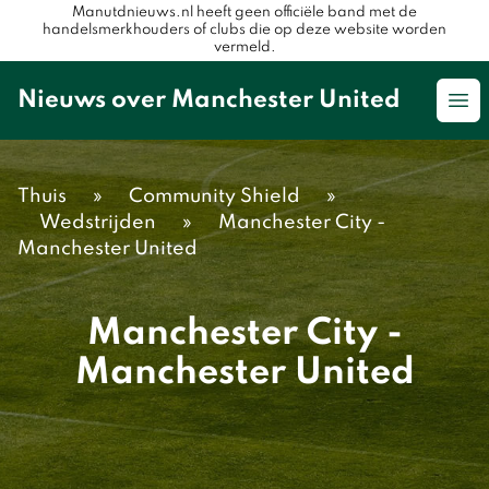
Manutdnieuws.nl heeft geen officiële band met de
handelsmerkhouders of clubs die op deze website worden
vermeld.
Nieuws over Manchester United
Op
Thuis
»
Community Shield
»
Wedstrijden
»
Manchester City -
Manchester United
Manchester City -
Manchester United