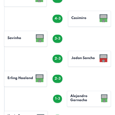
Casimiro
4-3
Savinho
3-3
Jadon Sancho
2-3
Erling Haaland
2-3
Alejandro
1-3
Garnacho