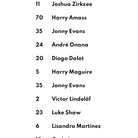
11
Joshua Zirkzee
70
Harry Amass
Ortega Moreno
Santana de Moraes
35
Jonny Evans
24
André Onana
20
Diogo Dalot
5
Harry Maguire
35
Jonny Evans
2
Victor Lindelöf
23
Luke Shaw
6
Lisandro Martínez